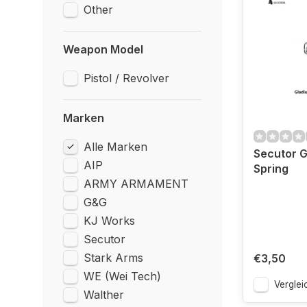
Other
Weapon Model
Pistol / Revolver
Marken
Alle Marken
Secutor G
AIP
Spring
ARMY ARMAMENT
G&G
KJ Works
Secutor
Stark Arms
€3,50
WE (Wei Tech)
Verglei
Walther