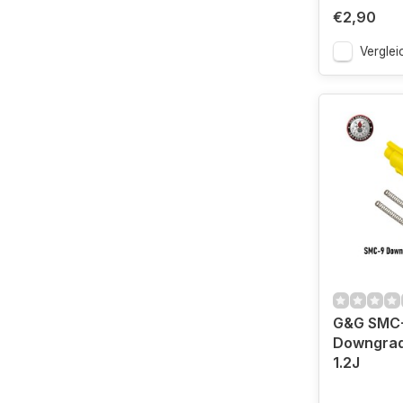
€2,90
Verglei
G&G SMC
Downgrad
1.2J