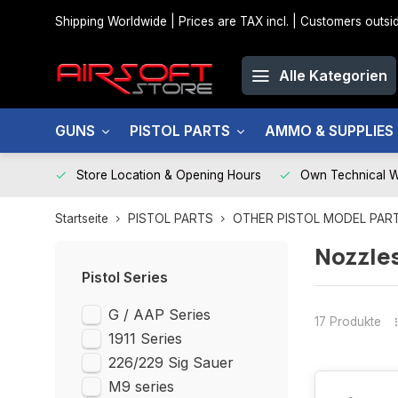
Shipping Worldwide | Prices are TAX incl. | Customers out
Alle Kategorien
GUNS
PISTOL PARTS
AMMO & SUPPLIES
Store Location & Opening Hours
Own Technical 
Startseite
PISTOL PARTS
OTHER PISTOL MODEL PAR
Nozzle
Pistol Series
G / AAP Series
17 Produkte
1911 Series
226/229 Sig Sauer
M9 series