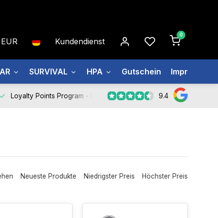
0
EUR
Kundendienst
EAR
SURVIVAL
HPA
Gutschein
Impressum
9.4
Loyalty Points Program -
Register Now
ehen
Neueste Produkte
Niedrigster Preis
Höchster Preis