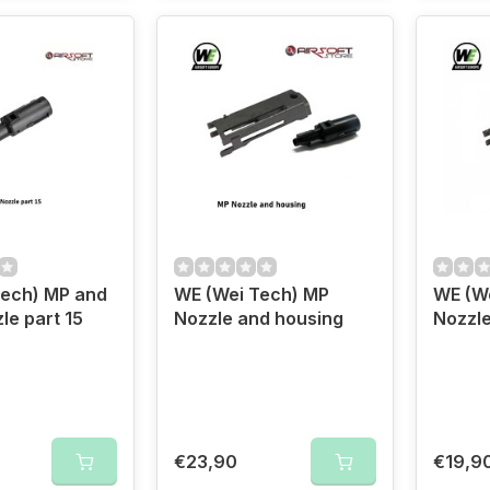
Tech) MP and
WE (Wei Tech) MP
WE (W
e part 15
Nozzle and housing
Nozzle
€23,90
€19,9