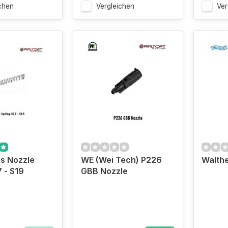
chen
Vergleichen
Ver
s Nozzle
WE (Wei Tech) P226
Walth
 - S19
GBB Nozzle