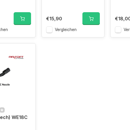
€15,90
€18,0
chen
Vergleichen
Ver
Tech) WE18C