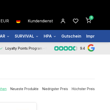
0
EUR
Kundendienst
EAR
SURVIVAL
HPA
Gutschein
Impressum
9.4
Loyalty Points Program -
Register Now
ehen
Neueste Produkte
Niedrigster Preis
Höchster Preis