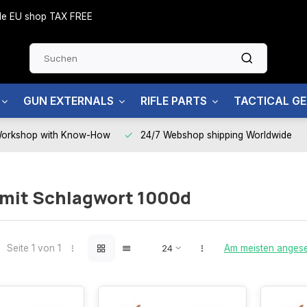
side EU shop TAX FREE
GUN EXTERNALS
RIFLE PARTS
TACTICAL G
Workshop with Know-How
24/7 Webshop shipping Worldwide
 mit Schlagwort 1000d
Seite 1 von 1
Am meisten anges