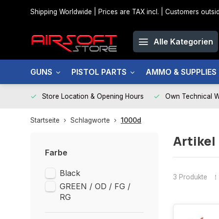
Shipping Worldwide | Prices are TAX incl. | Customers out
Alle Kategorien
GUNS
PISTOL PARTS
AMMO & SUPPLIES
Store Location & Opening Hours
Own Technical 
Startseite
Schlagworte
1000d
Artikel
Farbe
Black
3 Produkte
GREEN / OD / FG /
RG