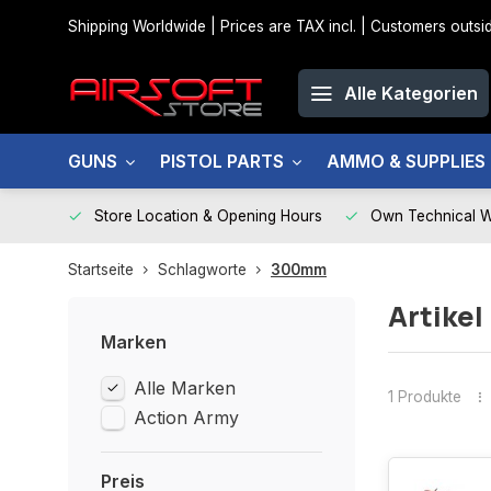
Shipping Worldwide | Prices are TAX incl. | Customers out
Alle Kategorien
GUNS
PISTOL PARTS
AMMO & SUPPLIES
Store Location & Opening Hours
Own Technical 
Startseite
Schlagworte
300mm
Artike
Marken
Alle Marken
1 Produkte
Action Army
Preis