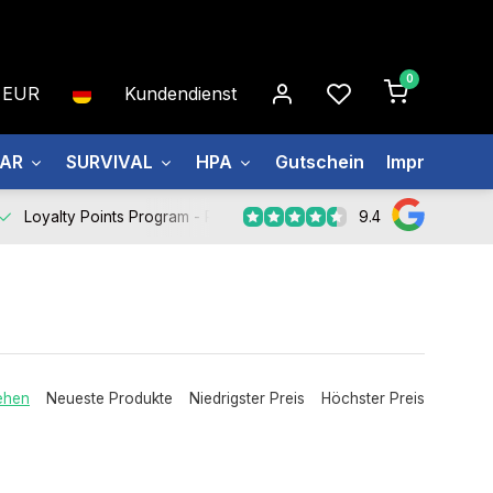
0
EUR
Kundendienst
EAR
SURVIVAL
HPA
Gutschein
Impressum
9.4
Loyalty Points Program -
Register Now
ehen
Neueste Produkte
Niedrigster Preis
Höchster Preis