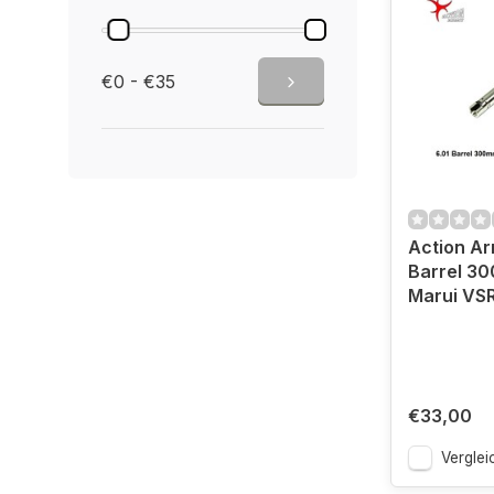
€0 - €35
Action Ar
Barrel 3
Marui VS
€33,00
Verglei