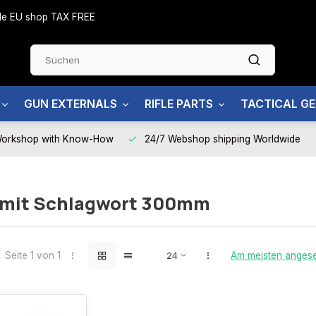
side EU shop TAX FREE
GUN EXTERNALS
RIFLE PARTS
TACTICAL G
Workshop with Know-How
24/7 Webshop shipping Worldwide
l mit Schlagwort 300mm
Seite 1 von 1
Am meisten anges