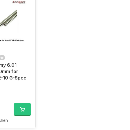
my 6.01
00mm for
R-10 G-Spec
chen