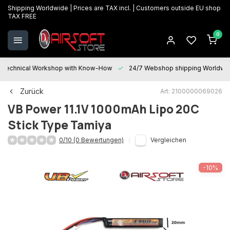
Shipping Worldwide | Prices are TAX incl. | Customers outside EU shop
TAX FREE
0
Technical Workshop with Know-How
24/7 Webshop shipping Worldwi
Zurück
Art: 2100000069026
VB Power
11.1V 1000mAh Lipo 20C
Stick Type Tamiya
0/10 (0 Bewertungen)
Vergleichen
-10%