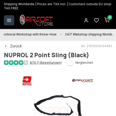
Shipping Worldwide | Prices are TAX incl. | Customers outside EU shop
TAX FREE
0
Technical Workshop with Know-How
24/7 Webshop shipping Worldwi
Zurück
Art: 2100000034482
NUPROL
2 Point Sling (Black)
8/10 (1 Bewertungen)
Vergleichen