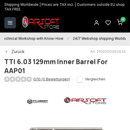
Shipping Worldwide | Prices are TAX incl. | Customers outside EU shop
TAX FREE
0
Technical Workshop with Know-How
24/7 Webshop shipping Worldwi
Zurück
Art: 2100000093434
TTI
6.03 129mm Inner Barrel For
AAP01
0/10 (0 Bewertungen)
Vergleichen