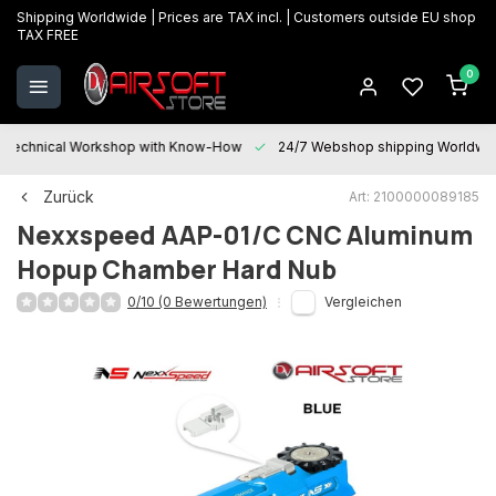
Shipping Worldwide | Prices are TAX incl. | Customers outside EU shop
TAX FREE
0
Technical Workshop with Know-How
24/7 Webshop shipping Worldwi
Zurück
Art: 2100000089185
Nexxspeed
AAP-01/C CNC Aluminum
Hopup Chamber Hard Nub
0/10 (0 Bewertungen)
Vergleichen