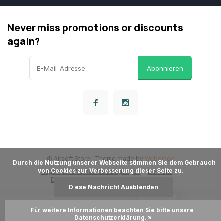
Never miss promotions or discounts
again?
Abonnieren
© Airsoft Store
- Theme made by
Webdinge
      Durch die Nutzung unserer Webseite stimmen Sie dem Gebrauch 
von Cookies zur Verbesserung dieser Seite zu.

Allgemeine Verkaufsbedingungen
Dementi
Datenschutzbestimmungen
Sitemap
Diese Nachricht Ausblenden
LOYALITÄT
Für weitere Informationen beachten Sie bitte unsere 
Zum Warenkorb hinzufügen
Datenschutzerklärung. »