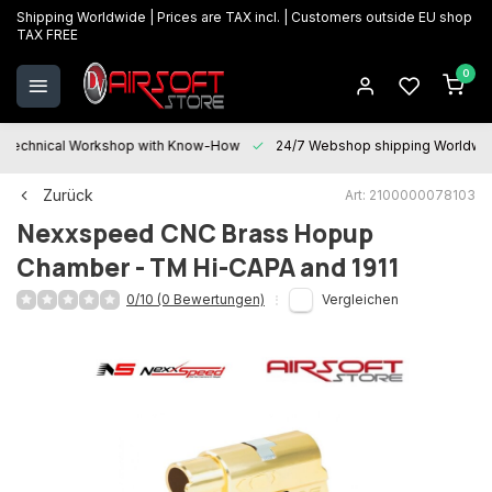
Shipping Worldwide | Prices are TAX incl. | Customers outside EU shop
TAX FREE
0
Technical Workshop with Know-How
24/7 Webshop shipping Worldwi
Zurück
Art: 2100000078103
Nexxspeed
CNC Brass Hopup
Chamber - TM Hi-CAPA and 1911
0/10 (0 Bewertungen)
Vergleichen