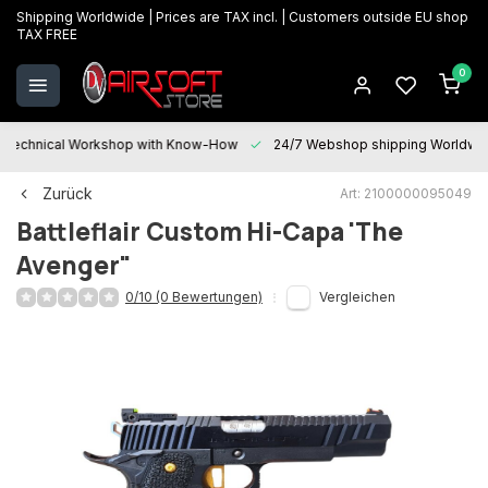
Shipping Worldwide | Prices are TAX incl. | Customers outside EU shop
TAX FREE
0
Technical Workshop with Know-How
24/7 Webshop shipping Worldwi
Zurück
Art: 2100000095049
Battleflair
Custom Hi-Capa 'The
Avenger"
0/10 (0 Bewertungen)
Vergleichen