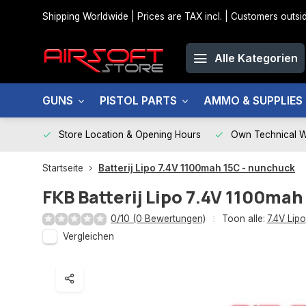
Shipping Worldwide | Prices are TAX incl. | Customers out
Alle Kategorien
GUNS
PISTOL PARTS
AMMO & SUPPLIES
Store Location & Opening Hours
Own Technical 
Startseite
Batterij Lipo 7.4V 1100mah 15C - nunchuck
FKB
Batterij Lipo 7.4V 1100ma
0/10 (0 Bewertungen)
Toon alle:
7.4V Lipo
Vergleichen