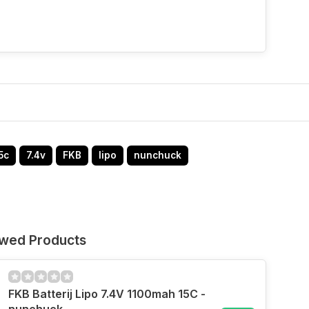
5c
7.4v
FKB
lipo
nunchuck
ewed Products
FKB Batterij Lipo 7.4V 1100mah 15C -