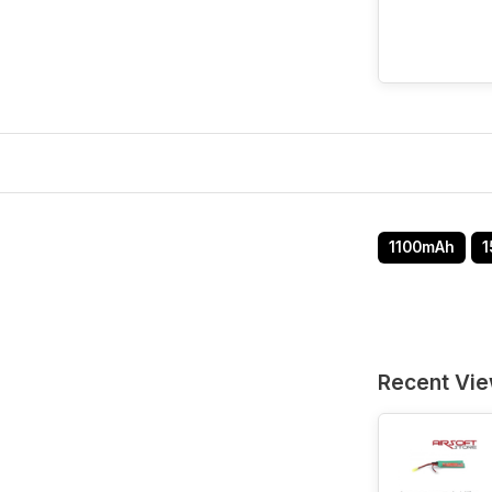
1100mAh
1
Recent Vi