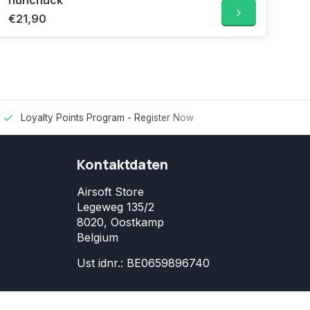
nunchuck
€21,90
Loyalty Points Program -
Register Now
Kontaktdaten
Airsoft Store
Legeweg 135/2
8020, Oostkamp
Belgium
Ust idnr.: BE0659896740