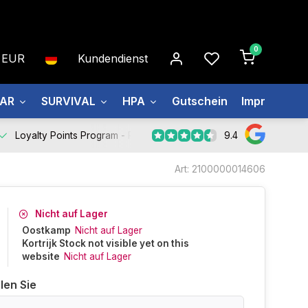
0
EUR
Kundendienst
EAR
SURVIVAL
HPA
Gutschein
Impressum
9.4
Loyalty Points Program -
Register Now
Art: 2100000014606
Nicht auf Lager
Oostkamp
Nicht auf Lager
Kortrijk Stock not visible yet on this
website
Nicht auf Lager
len Sie