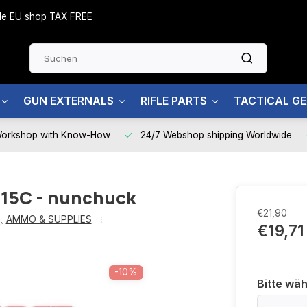
side EU shop TAX FREE
GUN EXTERNALS
RIFLE PARTS
TACTICAL G
Workshop with Know-How
24/7 Webshop shipping Worldwide
h 15C - nunchuck
€21,90
,
AMMO & SUPPLIES
€19,71
-10%
Bitte wäh