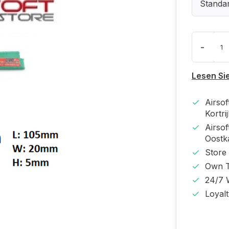
Standa
-
Lesen Si
Airso
Kortri
Airso
Oost
Store
Own T
24/7 
Loyal