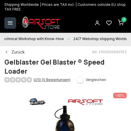
Shipping Worldwide | Prices are TAX incl. | Customers outside EU shop
TAX FREE
0
Technical Workshop with Know-How
24/7 Webshop shipping Worldwi
Zurück
Art: 2100000060153
Gelblaster
Gel Blaster ® Speed
Loader
0/10 (0 Bewertungen)
Vergleichen
-10%