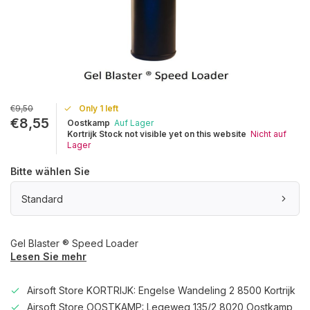
€9,50
Only 1 left
€8,55
Oostkamp
Auf Lager
Kortrijk Stock not visible yet on this website
Nicht auf
Lager
Bitte wählen Sie
Standard
Gel Blaster ® Speed Loader
Lesen Sie mehr
Airsoft Store KORTRIJK: Engelse Wandeling 2 8500 Kortrijk
Airsoft Store OOSTKAMP: Legeweg 135/2 8020 Oostkamp