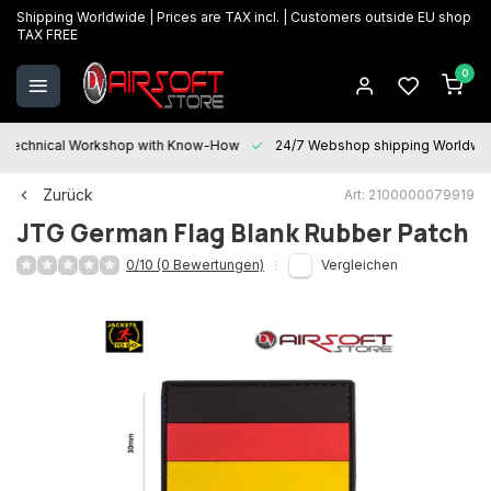
Shipping Worldwide | Prices are TAX incl. | Customers outside EU shop
TAX FREE
0
Technical Workshop with Know-How
24/7 Webshop shipping Worldwi
Zurück
Art: 2100000079919
JTG
German Flag Blank Rubber Patch
0/10 (0 Bewertungen)
Vergleichen