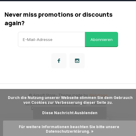
Never miss promotions or discounts
again?
Abonnieren
© Airsoft Store
- Theme made by
Webdinge
      Durch die Nutzung unserer Webseite stimmen Sie dem Gebrauch 
von Cookies zur Verbesserung dieser Seite zu.

Allgemeine Verkaufsbedingungen
Dementi
Datenschutzbestimmungen
Sitemap
Diese Nachricht Ausblenden
LOYALITÄT
Für weitere Informationen beachten Sie bitte unsere 
Zum Warenkorb hinzufügen
Datenschutzerklärung. »