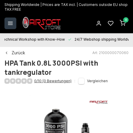
Shipping Worldwide | Prices are TAX incl. | Customers outside EU shop
TAX FREE
0
Technical Workshop with Know-How
24/7 Webshop shipping Worldwi
Zurück
Art: 2100000070060
HPA Tank 0.8L 3000PSI with
tankregulator
0/10 (0 Bewertungen)
Vergleichen