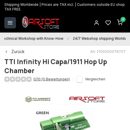
Shipping Worldwide | Prices are TAX incl. | Customers outside EU shop
TAX FREE
0
Technical Workshop with Know-How
24/7 Webshop shipping Worldwi
Zurück
Art: 2100000078707
TTI
Infinity Hi Capa/1911 Hop Up
Chamber
0/10 (0 Bewertungen)
Vergleichen