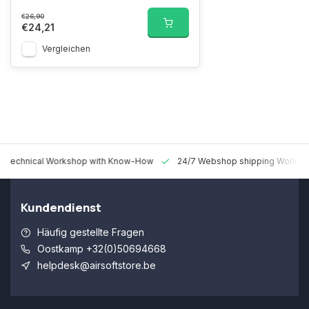
€26,90
€24,21
Vergleichen
 Technical Workshop with Know-How
24/7 Webshop shipping Worldw
Kundendienst
Häufig gestellte Fragen
Oostkamp +32(0)50694668
helpdesk@airsoftstore.be