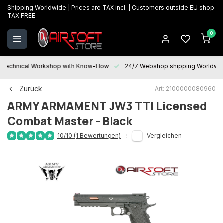
Shipping Worldwide | Prices are TAX incl. | Customers outside EU shop
TAX FREE
0
Technical Workshop with Know-How
24/7 Webshop shipping Worldwi
Zurück
Art: 2100000080960
ARMY ARMAMENT
JW3 TTI Licensed
Combat Master - Black
10/10 (1 Bewertungen)
Vergleichen