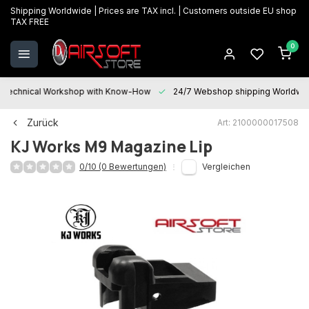
Shipping Worldwide | Prices are TAX incl. | Customers outside EU shop
TAX FREE
0
Technical Workshop with Know-How
24/7 Webshop shipping Worldwi
Zurück
Art: 2100000017508
KJ Works
M9 Magazine Lip
0/10 (0 Bewertungen)
Vergleichen