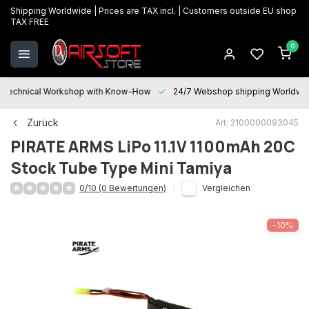
Shipping Worldwide | Prices are TAX incl. | Customers outside EU shop
TAX FREE
0
Technical Workshop with Know-How
24/7 Webshop shipping Worldwi
Zurück
Art: 2100000093045
PIRATE ARMS
LiPo 11.1V 1100mAh 20C
Stock Tube Type Mini Tamiya
0/10 (0 Bewertungen)
Vergleichen
-10%