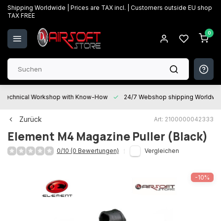
Shipping Worldwide | Prices are TAX incl. | Customers outside EU shop
TAX FREE
0
Technical Workshop with Know-How
24/7 Webshop shipping Worldwi
Zurück
Art: 2100000042333
Element
M4 Magazine Puller (Black)
0/10 (0 Bewertungen)
Vergleichen
-10%