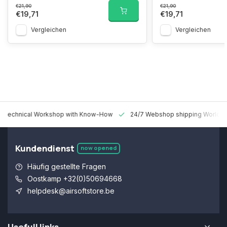
€21,90
€21,90
€19,71
€19,71
Vergleichen
Vergleichen
 Technical Workshop with Know-How
24/7 Webshop shipping Worldw
Kundendienst
now opened
Häufig gestellte Fragen
Oostkamp +32(0)50694668
helpdesk@airsoftstore.be
Usefull links