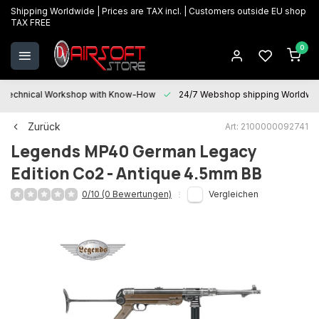
Shipping Worldwide | Prices are TAX incl. | Customers outside EU shop
TAX FREE
0
Technical Workshop with Know-How
24/7 Webshop shipping Worldwi
Zurück
Art: 2100000092741
Legends
MP40 German Legacy
Edition Co2 - Antique 4.5mm BB
0/10 (0 Bewertungen)
Vergleichen