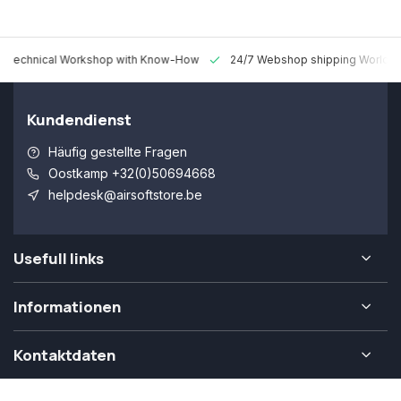
 Technical Workshop with Know-How
24/7 Webshop shipping Worldw
Kundendienst
Häufig gestellte Fragen
Oostkamp +32(0)50694668
helpdesk@airsoftstore.be
Usefull links
Informationen
Kontaktdaten