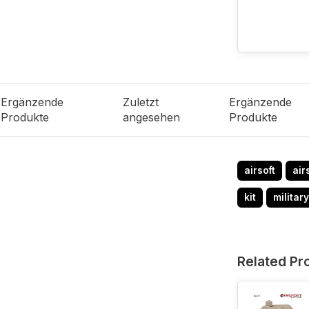
Ergänzende
Zuletzt
Ergänzende
Produkte
angesehen
Produkte
airsoft
air
kit
military
Related Pr