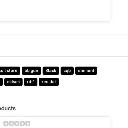
soft store
bb gun
Black
cqb
element
milsim
rd-1
red dot
oducts