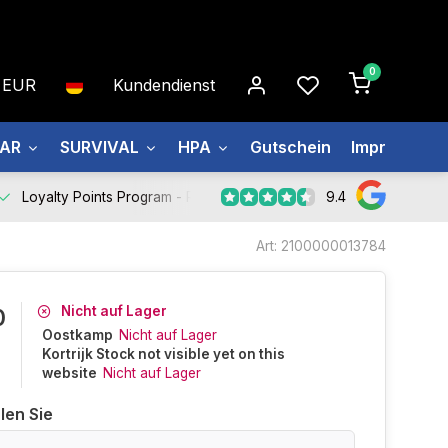
0
EUR
Kundendienst
EAR
SURVIVAL
HPA
Gutschein
Impressum
9.4
Loyalty Points Program -
Register Now
Art: 2100000013784
Nicht auf Lager
0
Oostkamp
Nicht auf Lager
Kortrijk Stock not visible yet on this
website
Nicht auf Lager
len Sie