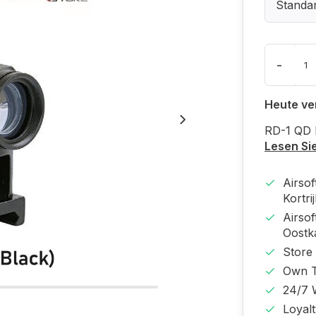
Standa
-
Heute ve
RD-1 QD 
Lesen Si
Airso
Kortri
Airso
Oost
Store
Own T
24/7 
Loyal