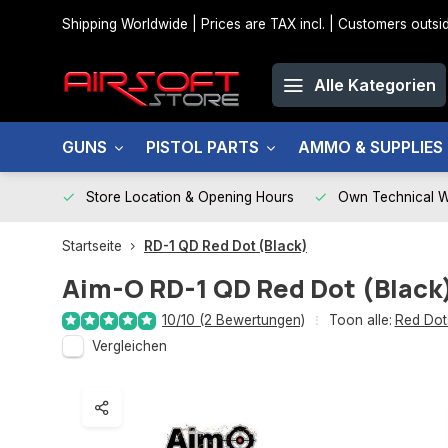
Shipping Worldwide | Prices are TAX incl. | Customers out
Alle Kategorien
GUNS
PISTOL PARTS
AMMO & SUPPLIES
Store Location & Opening Hours
Own Technical 
Startseite
RD-1 QD Red Dot (Black)
Aim-O
RD-1 QD Red Dot (Black
10/10 (2 Bewertungen)
Toon alle:
Red Dot
Vergleichen