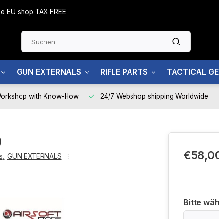
side EU shop TAX FREE
GUN EXTERNALS
RIFLE PARTS
TACTICAL G
Workshop with Know-How
24/7 Webshop shipping Worldwide
)
€58,0
s
,
GUN EXTERNALS
Bitte wäh