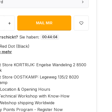
rd
+
MAIL MIR
rschickt?
Sie haben:
00
:
44
:
04
Red Dot (Black)
e mehr
ft Store KORTRIJK: Engelse Wandeling 2 8500
jk
ft Store OOSTKAMP: Legeweg 135/2 8020
kamp
 Location & Opening Hours
echnical Workshop with Know-How
Webshop shipping Worldwide
ty Points Program - Register Now