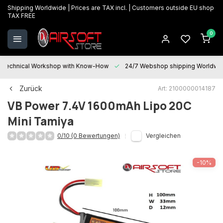
Shipping Worldwide | Prices are TAX incl. | Customers outside EU shop
TAX FREE
0
Technical Workshop with Know-How
24/7 Webshop shipping Worldwi
Zurück
Art: 2100000014187
VB Power
7.4V 1600mAh Lipo 20C
Mini Tamiya
0/10 (0 Bewertungen)
Vergleichen
-10%